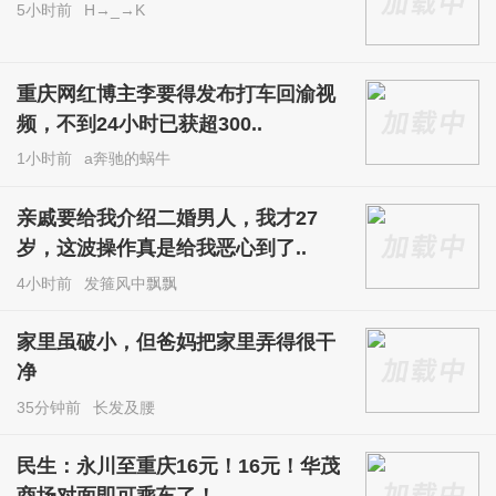
5小时前
H→_→K
重庆网红博主李要得发布打车回渝视
频，不到24小时已获超300..
1小时前
a奔驰的蜗牛
亲戚要给我介绍二婚男人，我才27
岁，这波操作真是给我恶心到了..
4小时前
发箍风中飘飘
家里虽破小，但爸妈把家里弄得很干
净
35分钟前
长发及腰
民生：永川至重庆16元！16元！华茂