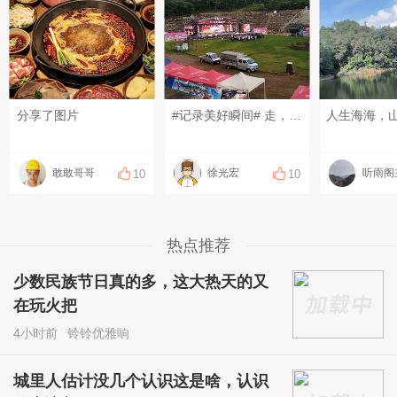
分享了图片
#记录美好瞬间# 走，趁着喧闹的火把节未来，溜进幽静的古村，把可邑小镇的人间透彻走一趟，就问羡慕不？
人生海海，
敢敢哥哥
徐光宏
听雨阁
10
10
热点推荐
少数民族节日真的多，这大热天的又
在玩火把
4小时前
铃铃优雅响
城里人估计没几个认识这是啥，认识