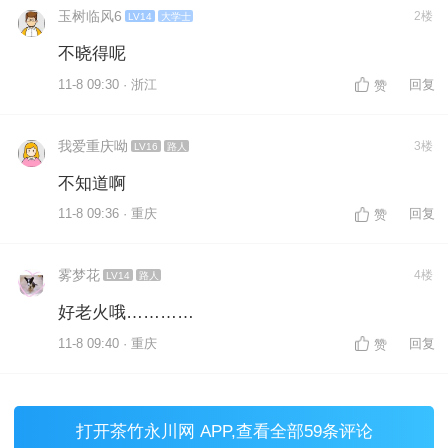
玉树临风6
2楼
LV14
大学士
不晓得呢
11-8 09:30 · 浙江
回复
赞
我爱重庆呦
3楼
LV16
路人
不知道啊
11-8 09:36 · 重庆
回复
赞
雾梦花
4楼
LV14
路人
好老火哦…………
11-8 09:40 · 重庆
回复
赞
打开
茶竹永川网 APP
,查看全部59条评论