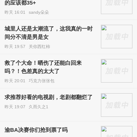
的应该都35+
昨天 16:01
sandy朵朵
城里人还是太潮流了，这我真的一时
间分不清是男是女
昨天 19:57
关你西红柿
救了个大命！晒伤了还能白回来
吗？！色差真的太大了
昨天 20:01
巧克力张张包
求推荐好看的电视剧，老剧都翻烂了
昨天 19:07
久而久之1
渝BA决赛你们抢到票了吗