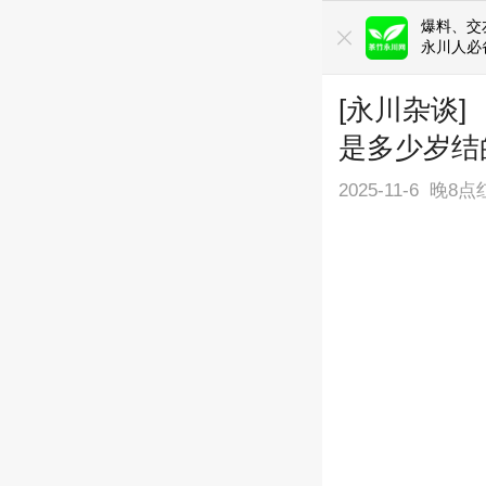
爆料、交友
永川人必
[永川杂谈
是多少岁结
2025-11-6
晚8点