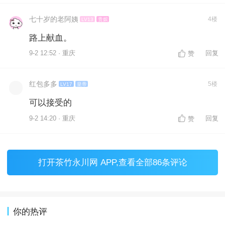
七十岁的老阿姨
4楼
LV13
贵嫔
路上献血。
9-2 12:52 · 重庆
回复
赞
红包多多
5楼
LV17
皇帝
可以接受的
9-2 14:20 · 重庆
回复
赞
打开
茶竹永川网 APP
,查看全部86条评论
你的热评