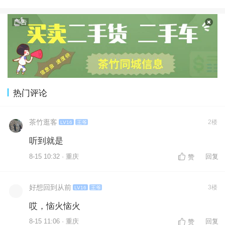
热门评论
茶竹逛客
2楼
LV16
王爷
听到就是
8-15 10:32 · 重庆
回复
赞
好想回到从前
3楼
LV16
王爷
哎，恼火恼火
8-15 11:06 · 重庆
回复
赞