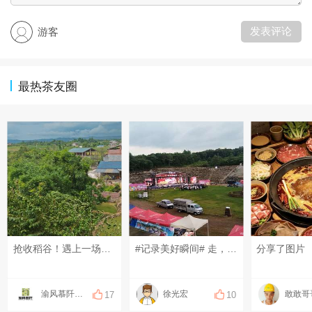
发表评论
游客
最热茶友圈
抢收稻谷！遇上一场说来就来的偏东雨！ 这就是永川农村最真实的农忙模样，粒粒皆辛苦。#八月你好~# #记录美好瞬间#
#记录美好瞬间# 走，趁着喧闹的火把节未来，溜进幽静的古村，把可邑小镇的人间透彻走一趟，就问羡慕不？
分享了图片
渝风慕阡香米
徐光宏
敢敢哥
17
10