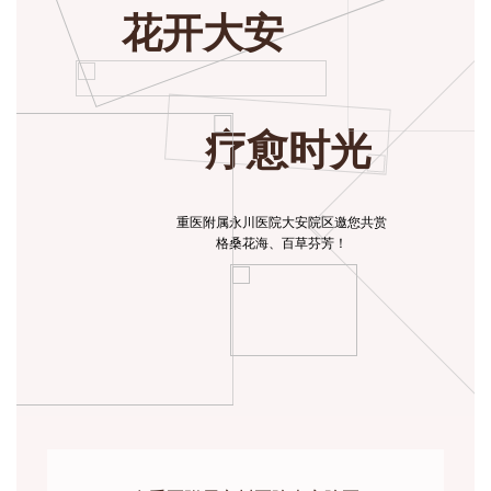
花开大安
疗愈时光
重医附属永川医院大安院区邀您共赏
格桑花海、百草芬芳！