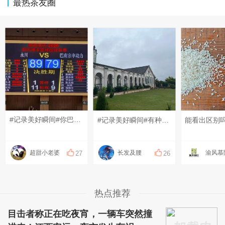
最热茶友圈
#记录美好瞬间#你巴南没有输过，我永川主场也没有输过！恭喜永川获得渝BA总冠军！
#记录美好瞬间#有种到了国外的感觉
能看出区别
超甜小老婆
长发及腰
27
26
热点推荐
目击者称正在吃夜宵，一辆车突然撞