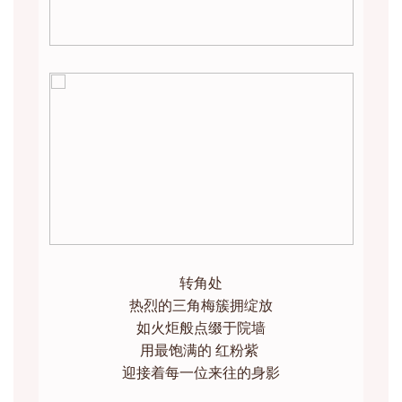
转角处
热烈的三角梅簇拥绽放
如火炬般点缀于院墙
用最饱满的 红粉紫
迎接着每一位来往的身影