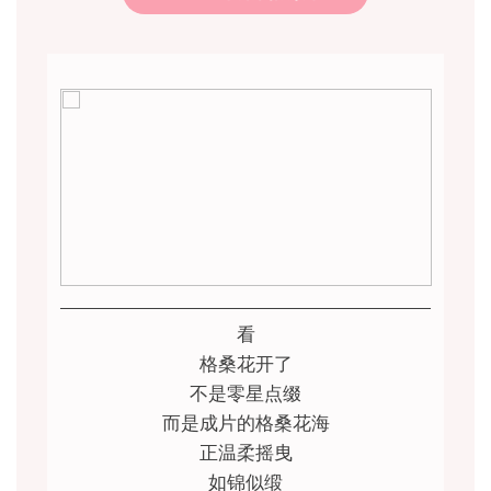
看
格桑花开了
不是零星点缀
而是成片的格桑花海
正温柔摇曳
如锦似缎