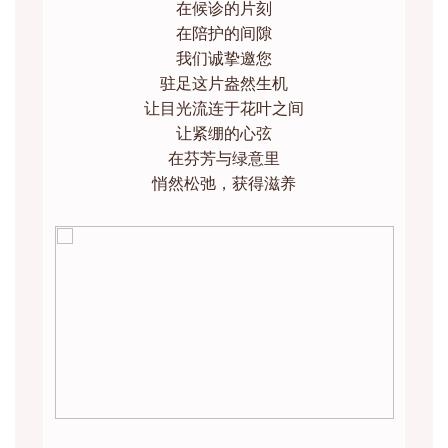
在候诊的片刻
在陪护的间隙
我们诚挚邀您
驻足这片盎然生机
让目光流连于花叶之间
让紧绷的心弦
在芬芳与绿意里
悄然松弛，获得滋养