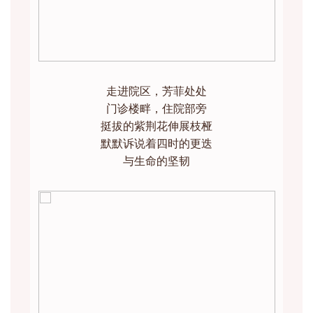
走进院区，芳菲处处
门诊楼畔，住院部旁
挺拔的紫荆花伸展枝桠
默默诉说着四时的更迭
与生命的坚韧