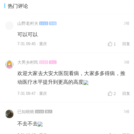
热门评论
山野老村夫
2楼
LV15
宰相
可以可以
7-31 09:45 · 重庆
回复
1
大男乡村民
3楼
LV15
贵妃
欢迎大家去大安大医院看病，大家多多得病，推
动医疗水平提升到更高的高度
7-31 09:47 · 重庆
回复
2
已知晓晓
5楼
LV14
路人
不去不去